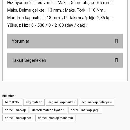
Hız ayarları 2. ; Led vardır. ; Maks. Delme ahşap : 65 mm. ;
Maks. Delme çelikte : 13 mm. ; Maks. Tork : 110 Nm ;
Mandren kapasitesi : 13 mm. ; Pil takımı ağırlığı : 2,35 kg ;
Yüksüz Hız : 0 - 500 / 0 - 2100 (dev / dak) ;
Yorumlar
Taksit Seçenekleri
Bu ürüne ilk yorumu siz yapın!
Yorum Yaz
Etiketler :
bsb18c3bl
aeg matkap
aeg matkap darbeli
aeg matkap bataryası
darbeli matkap
darbeli matkap fiyatları
darbeli matkap şarjlı
darbeli matkap seti
darbeli matkap mandreni