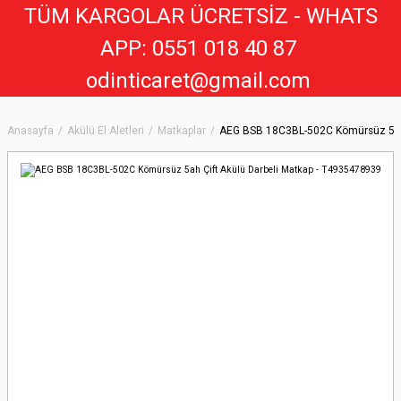
TÜM KARGOLAR ÜCRETSİZ - WHATS
APP: 0551 018 40 8
7
odinticaret@gmail.com
Anasayfa
Akülü El Aletleri
Matkaplar
AEG BSB 18C3BL-502C Kömürsüz 5ah 