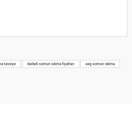
ma tavsiye
darbeli somun sıkma fiyatları
aeg somun sıkma