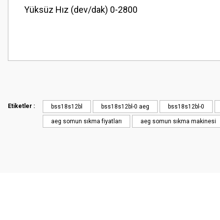
Yüksüz Hız (dev/dak) 0-2800
Etiketler :
bss18s12bl
bss18s12bl-0 aeg
bss18s12bl-0
aeg somun sıkma fiyatları
aeg somun sıkma makinesi