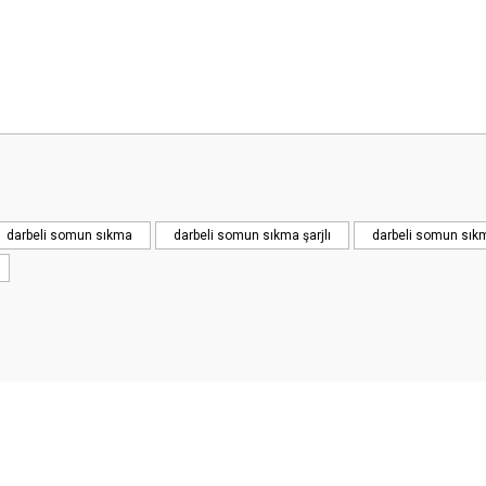
Bu ürüne ilk yorumu siz yapın!
Yorum Yaz
darbeli somun sıkma
darbeli somun sıkma şarjlı
darbeli somun sık