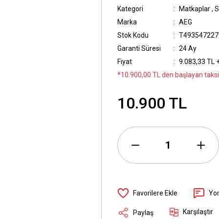
Kategori
Matkaplar
,
S
Marka
AEG
Stok Kodu
T493547227
Garanti Süresi
24 Ay
Fiyat
9.083,33 TL 
*10.900,00 TL den başlayan taksit
10.900 TL
Yo
Karşılaştır
Paylaş