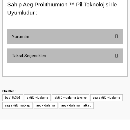
Sahip Aeg Prolıthıumıon ™ Pil Teknolojisi İle
Uyumludur ;
Yorumlar
Taksit Seçenekleri
Bu ürüne ilk yorumu siz yapın!
Yorum Yaz
Etiketler :
bss18c3b3
akülü vidalama
akülü vidalama tavsiye
aeg akülü vidalama
aeg akülü matkap
aeg vidalama
aeg vidalama matkap