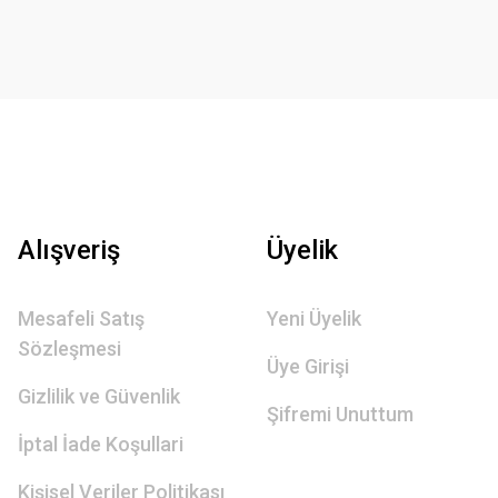
Alışveriş
Üyelik
Mesafeli Satış
Yeni Üyelik
Sözleşmesi
Üye Girişi
Gizlilik ve Güvenlik
Şifremi Unuttum
İptal İade Koşullari
Kişisel Veriler Politikası