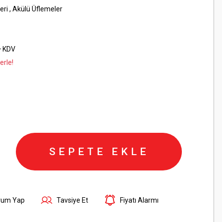
eri
,
Akülü Üflemeler
+ KDV
erle!
SEPETE EKLE
rum Yap
Tavsiye Et
Fiyatı Alarmı