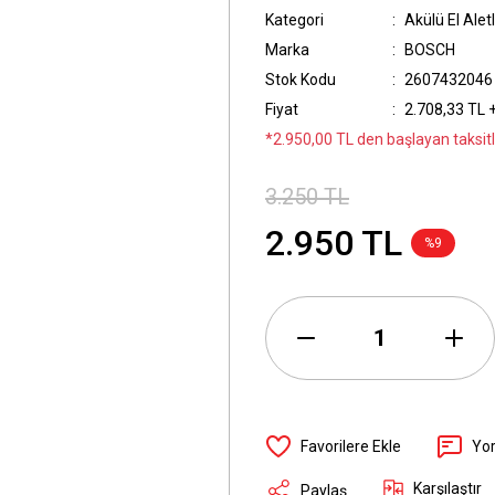
Kategori
Akülü El Aletl
Marka
BOSCH
Stok Kodu
2607432046
Fiyat
2.708,33 TL 
*2.950,00 TL den başlayan taksitl
3.250 TL
2.950 TL
%9
Yo
Karşılaştır
Paylaş