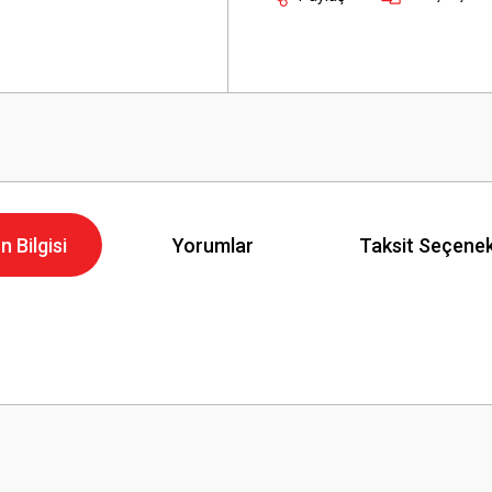
n Bilgisi
Yorumlar
Taksit Seçenek
Bu ürüne ilk yorumu siz yapın!
Yorum Yaz