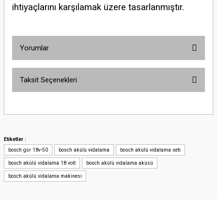
ihtiyaçlarını karşılamak üzere tasarlanmıştır.
Yorumlar
Taksit Seçenekleri
Bu ürüne ilk yorumu siz yapın!
Yorum Yaz
Etiketler :
bosch gsr 18v-50
bosch akülü vidalama
bosch akülü vidalama seti
bosch akülü vidalama 18 volt
bosch akülü vidalama aküsü
bosch akülü vidalama makinesi