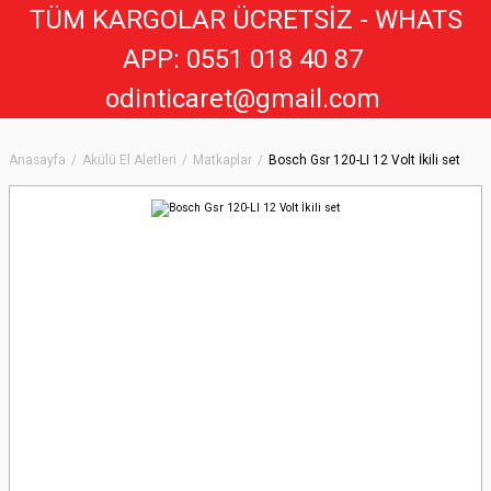
TÜM KARGOLAR ÜCRETSİZ - WHATS
APP: 0551 018 40 8
7
odinticaret@gmail.com
Anasayfa
Akülü El Aletleri
Matkaplar
Bosch Gsr 120-LI 12 Volt İkili set