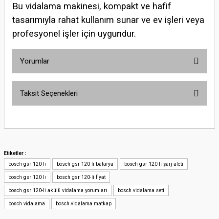
Bu vidalama makinesi, kompakt ve hafif
tasarımıyla rahat kullanım sunar ve ev işleri veya
profesyonel işler için uygundur.
Yorumlar
Taksit Seçenekleri
Bu ürüne ilk yorumu siz yapın!
Yorum Yaz
Etiketler :
bosch gsr 120-li
bosch gsr 120-li batarya
bosch gsr 120-li şarj aleti
bosch gsr 120 lı
bosch gsr 120-li fiyat
bosch gsr 120-li akülü vidalama yorumları
bosch vidalama seti
bosch vidalama
bosch vidalama matkap