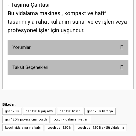
- Taşıma Çantası
Bu vidalama makinesi, kompakt ve hafif
tasarımıyla rahat kullanım sunar ve ev işleri veya
profesyonel işler için uygundur.
Yorumlar
Taksit Seçenekleri
Bu ürüne ilk yorumu siz yapın!
Yorum Yaz
Etiketler :
gsr 120 li
gsr 120 li şarj aleti
gsr 120 bosch
gsr 120 li batarya
gsr 120-li professional bosch
bosch vidalama fiyatları
bosch vidalama matkabı
bosch gsr 120 lı
bosch gsr 120 li akülü vidalama