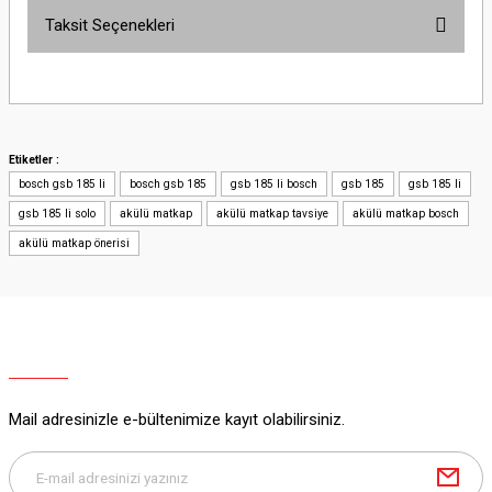
Taksit Seçenekleri
Bu ürüne ilk yorumu siz yapın!
Yorum Yaz
Etiketler :
bosch gsb 185 li
bosch gsb 185
gsb 185 li bosch
gsb 185
gsb 185 li
gsb 185 li solo
akülü matkap
akülü matkap tavsiye
akülü matkap bosch
akülü matkap önerisi
Mail adresinizle e-bültenimize kayıt olabilirsiniz.