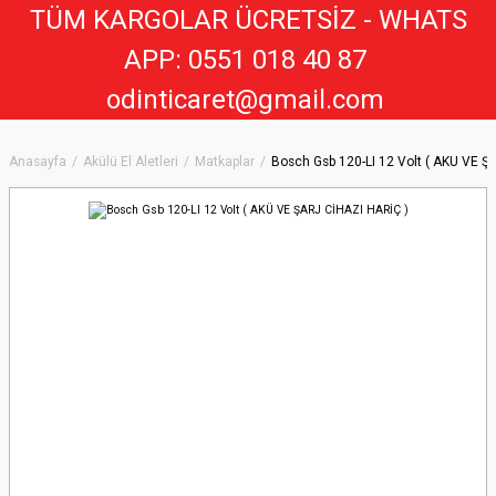
TÜM KARGOLAR ÜCRETSİZ - WHATS
APP: 0551 018 40 8
7
odinticaret@gmail.com
Anasayfa
Akülü El Aletleri
Matkaplar
Bosch Gsb 120-LI 12 Volt ( AKÜ VE Ş