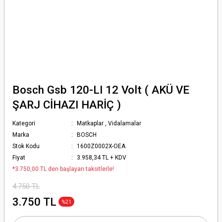
Bosch Gsb 120-LI 12 Volt ( AKÜ VE
ŞARJ CİHAZI HARİÇ )
Kategori
Matkaplar
,
Vidalamalar
Marka
BOSCH
Stok Kodu
1600Z0002X-OEA
Fiyat
3.958,34 TL + KDV
*3.750,00 TL den başlayan taksitlerle!
4.750 TL
3.750 TL
%21