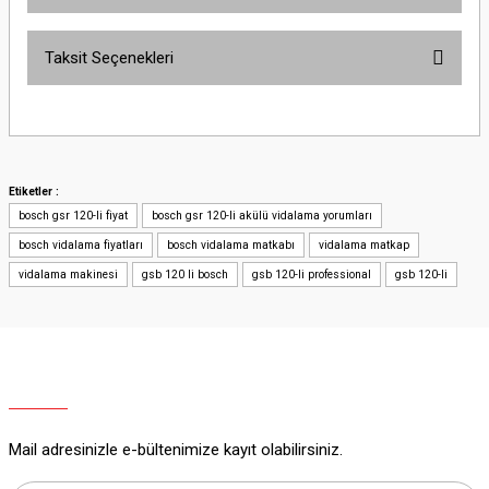
Taksit Seçenekleri
Bu ürüne ilk yorumu siz yapın!
Yorum Yaz
Etiketler :
bosch gsr 120-li fiyat
bosch gsr 120-li akülü vidalama yorumları
bosch vidalama fiyatları
bosch vidalama matkabı
vidalama matkap
vidalama makinesi
gsb 120 li bosch
gsb 120-li professional
gsb 120-li
Mail adresinizle e-bültenimize kayıt olabilirsiniz.