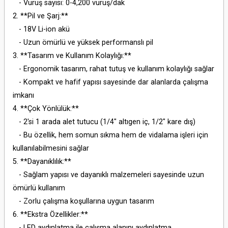
- Vuruş sayısı: 0-4,200 vuruş/dak
2. **Pil ve Şarj:**
- 18V Li-ion akü
- Uzun ömürlü ve yüksek performanslı pil
3. **Tasarım ve Kullanım Kolaylığı:**
- Ergonomik tasarım, rahat tutuş ve kullanım kolaylığı sağlar
- Kompakt ve hafif yapısı sayesinde dar alanlarda çalışma
imkanı
4. **Çok Yönlülük:**
- 2'si 1 arada alet tutucu (1/4" altıgen iç, 1/2" kare dış)
- Bu özellik, hem somun sıkma hem de vidalama işleri için
kullanılabilmesini sağlar
5. **Dayanıklılık:**
- Sağlam yapısı ve dayanıklı malzemeleri sayesinde uzun
ömürlü kullanım
- Zorlu çalışma koşullarına uygun tasarım
6. **Ekstra Özellikler:**
- LED aydınlatma ile çalışma alanını aydınlatma