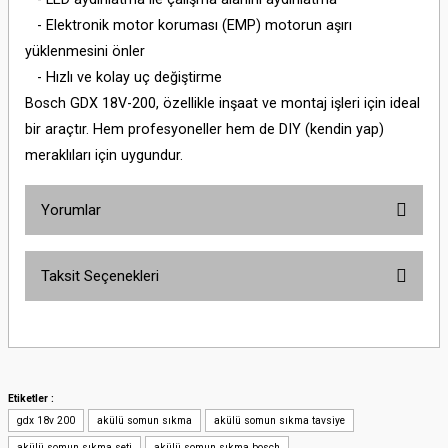
- Elektronik motor koruması (EMP) motorun aşırı
yüklenmesini önler
- Hızlı ve kolay uç değiştirme
Bosch GDX 18V-200, özellikle inşaat ve montaj işleri için ideal
bir araçtır. Hem profesyoneller hem de DIY (kendin yap)
meraklıları için uygundur.
Yorumlar
Taksit Seçenekleri
Bu ürüne ilk yorumu siz yapın!
Yorum Yaz
Etiketler :
gdx 18v 200
akülü somun sıkma
akülü somun sıkma tavsiye
akülü somun sıkma seti
akülü somun sıkma bosch