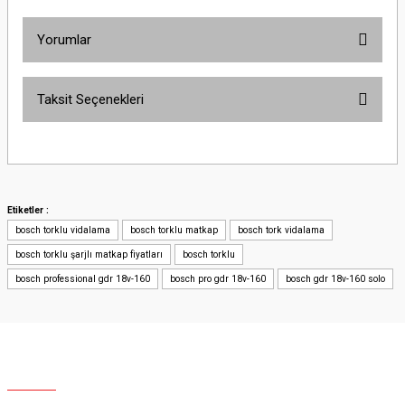
Yorumlar
Taksit Seçenekleri
Bu ürüne ilk yorumu siz yapın!
Yorum Yaz
Etiketler :
bosch torklu vidalama
bosch torklu matkap
bosch tork vidalama
bosch torklu şarjlı matkap fiyatları
bosch torklu
bosch professional gdr 18v-160
bosch pro gdr 18v-160
bosch gdr 18v-160 solo