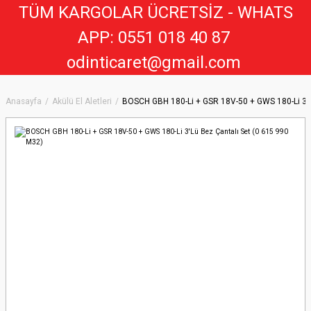
TÜM KARGOLAR ÜCRETSİZ - WHATS
APP: 0551 018 40 8
7
odinticaret@gmail.com
Anasayfa
Akülü El Aletleri
BOSCH GBH 180-Li + GSR 18V-50 + GWS 180-Li 3'L