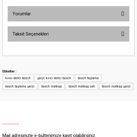
Yorumlar
Taksit Seçenekleri
Bu ürüne ilk yorumu siz yapın!
Yorum Yaz
Etiketler :
kırıcı delici bosch
şarjlı kırıcı delici bosch
bosch taşlama
bosch taşlama şarjlı
bosch matkap
bosch matkap seti
bosch matkap şarjlı
Mail adresinizle e-bültenimize kayıt olabilirsiniz.