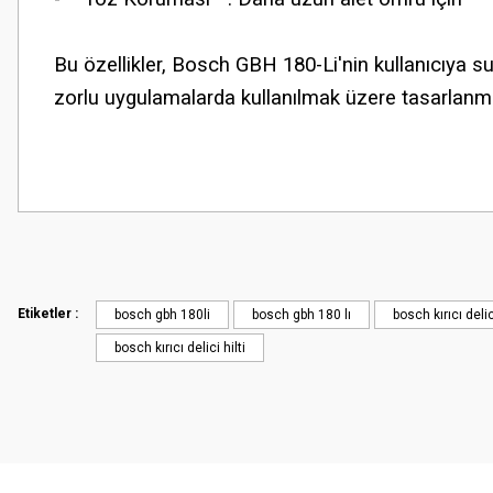
Bu özellikler, Bosch GBH 180-Li'nin kullanıcıya su
zorlu uygulamalarda kullanılmak üzere tasarlanmış
Etiketler :
bosch gbh 180li
bosch gbh 180 lı
bosch kırıcı del
bosch kırıcı delici hilti