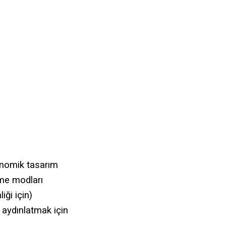
onomik tasarım
lme modları
iği için)
ı aydınlatmak için