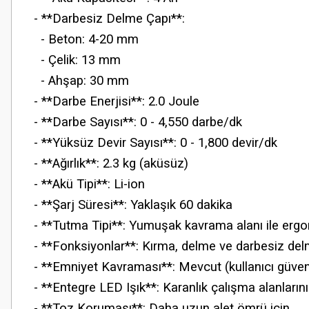
- **Darbesiz Delme Çapı**:
- Beton: 4-20 mm
- Çelik: 13 mm
- Ahşap: 30 mm
- **Darbe Enerjisi**: 2.0 Joule
- **Darbe Sayısı**: 0 - 4,550 darbe/dk
- **Yüksüz Devir Sayısı**: 0 - 1,800 devir/dk
- **Ağırlık**: 2.3 kg (aküsüz)
- **Akü Tipi**: Li-ion
- **Şarj Süresi**: Yaklaşık 60 dakika
- **Tutma Tipi**: Yumuşak kavrama alanı ile erg
- **Fonksiyonlar**: Kırma, delme ve darbesiz de
- **Emniyet Kavraması**: Mevcut (kullanıcı güvenl
- **Entegre LED Işık**: Karanlık çalışma alanların
- **Toz Koruması**: Daha uzun alet ömrü için