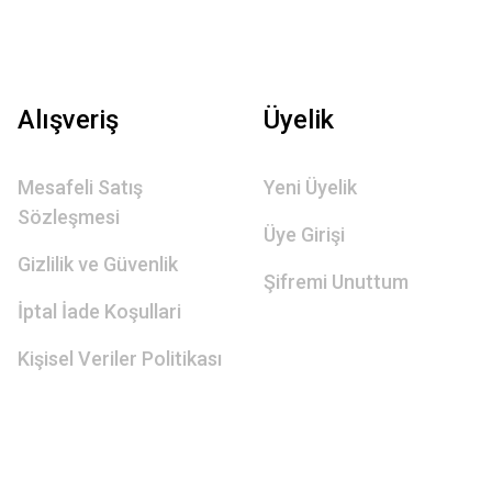
Alışveriş
Üyelik
Mesafeli Satış
Yeni Üyelik
Sözleşmesi
Üye Girişi
Gizlilik ve Güvenlik
Şifremi Unuttum
İptal İade Koşullari
Kişisel Veriler Politikası