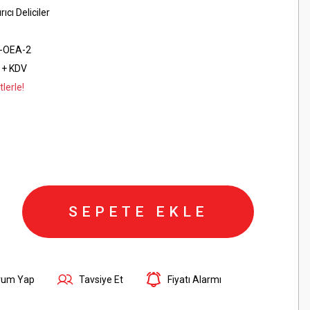
ırıcı Deliciler
-OEA-2
 + KDV
lerle!
SEPETE EKLE
rum Yap
Tavsiye Et
Fiyatı Alarmı