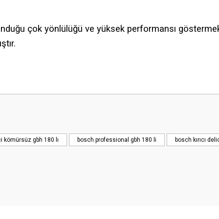
nduğu çok yönlülüğü ve yüksek performansı göstermektedir.
tır.
Bu ürüne ilk yorumu siz yapın!
Yorum Yaz
ici kömürsüz gbh 180 lı
bosch professional gbh 180 li
bosch kırıcı deli