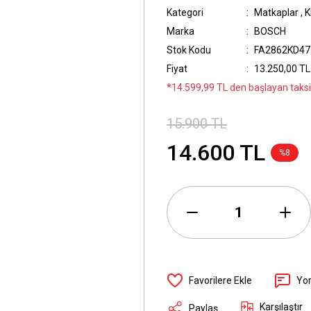
Kategori
Matkaplar
,
K
Marka
BOSCH
Stok Kodu
FA2862KD47
Fiyat
13.250,00 TL
*14.599,99 TL den başlayan taksit
15.900 TL
14.600 TL
%8
Yo
Karşılaştır
Paylaş