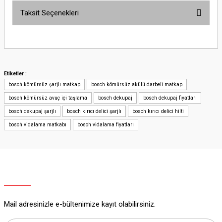
Taksit Seçenekleri
Bu ürüne ilk yorumu siz yapın!
Yorum Yaz
Etiketler :
bosch kömürsüz şarjlı matkap
bosch kömürsüz akülü darbeli matkap
bosch kömürsüz avuç içi taşlama
bosch dekupaj
bosch dekupaj fiyatları
bosch dekupaj şarjlı
bosch kırıcı delici şarjlı
bosch kırıcı delici hilti
bosch vidalama matkabı
bosch vidalama fiyatları
Mail adresinizle e-bültenimize kayıt olabilirsiniz.