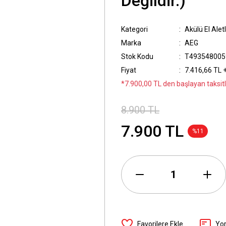
Değildir.)
Kategori
Akülü El Aletl
Marka
AEG
Stok Kodu
T493548005
Fiyat
7.416,66 TL 
*7.900,00 TL den başlayan taksitl
8.900 TL
7.900 TL
%11
Yo