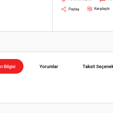
Karşılaştır
Paylaş
n Bilgisi
Yorumlar
Taksit Seçenek
Bu ürüne ilk yorumu siz yapın!