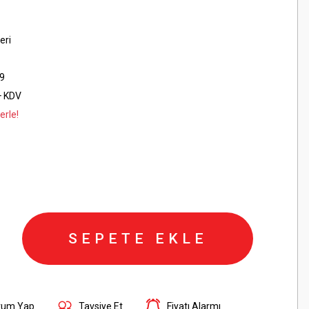
eri
9
+ KDV
erle!
SEPETE EKLE
rum Yap
Tavsiye Et
Fiyatı Alarmı