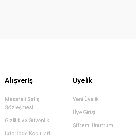
Alışveriş
Üyelik
Mesafeli Satış
Yeni Üyelik
Sözleşmesi
Üye Girişi
Gizlilik ve Güvenlik
Şifremi Unuttum
İptal İade Koşullari