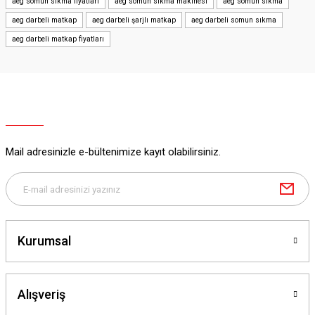
aeg somun sıkma fiyatları
aeg somun sıkma makinesi
aeg somun sıkma
aeg darbeli matkap
aeg darbeli şarjlı matkap
aeg darbeli somun sıkma
aeg darbeli matkap fiyatları
Mail adresinizle e-bültenimize kayıt olabilirsiniz.
Kurumsal
Alışveriş