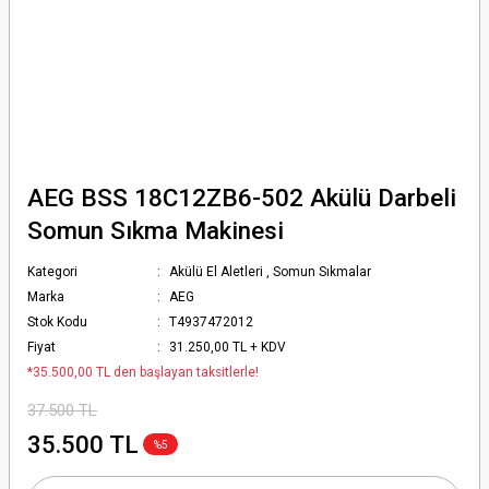
AEG BSS 18C12ZB6-502 Akülü Darbeli
Somun Sıkma Makinesi
Kategori
Akülü El Aletleri
,
Somun Sıkmalar
Marka
AEG
Stok Kodu
T4937472012
Fiyat
31.250,00 TL + KDV
*35.500,00 TL den başlayan taksitlerle!
37.500 TL
35.500 TL
%5