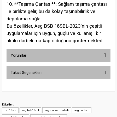
10. **Taşıma Çantası**: Sağlam taşıma çantası
ile birlikte gelir, bu da kolay taşınabilirlik ve
depolama sağlar.
Bu özellikler, Aeg BSB 18SBL-202C'nin çeşitli
uygulamalar için uygun, güçlü ve kullanışlı bir
akülü darbeli matkap olduğunu göstermektedir.
Yorumlar
Taksit Seçenekleri
Bu ürüne ilk yorumu siz yapın!
Yorum Yaz
Etiketler :
bsb18sbl
aeg bsb18sbl
aeg matkap darbeli
aeg matkap