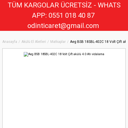
TÜM KARGOLAR ÜCRETSİZ - WHATS
APP: 0551 018 40 8
7
odinticaret@gmail.com
Anasayfa
Akülü El Aletleri
Matkaplar
Aeg BSB 18SBL-402C 18 Volt Çift akü