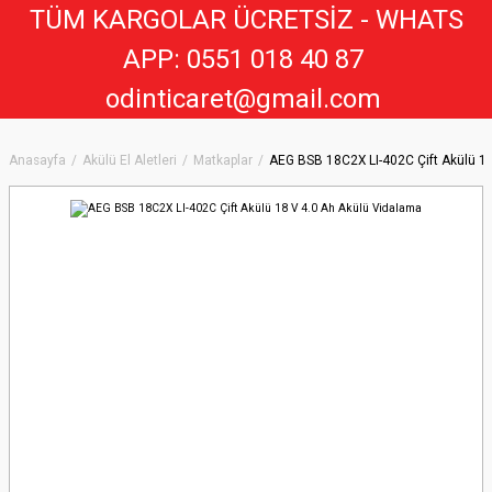
TÜM KARGOLAR ÜCRETSİZ - WHATS
APP: 0551 018 40 8
7
odinticaret@gmail.com
Anasayfa
Akülü El Aletleri
Matkaplar
AEG BSB 18C2X LI-402C Çift Akülü 1