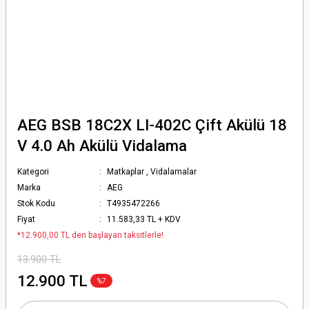
AEG BSB 18C2X LI-402C Çift Akülü 18
V 4.0 Ah Akülü Vidalama
Kategori
Matkaplar
,
Vidalamalar
Marka
AEG
Stok Kodu
T4935472266
Fiyat
11.583,33 TL + KDV
*12.900,00 TL den başlayan taksitlerle!
13.900 TL
12.900 TL
%7