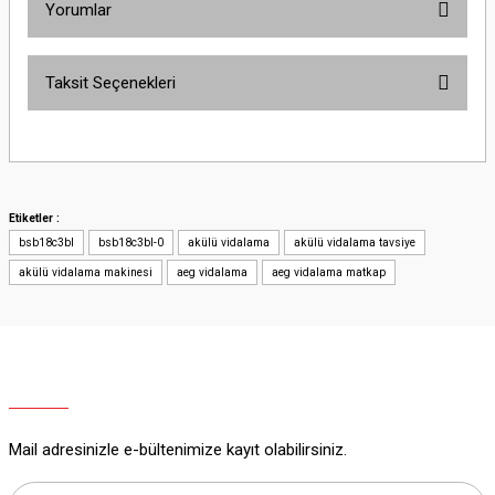
Yorumlar
Taksit Seçenekleri
Bu ürüne ilk yorumu siz yapın!
Yorum Yaz
Etiketler :
bsb18c3bl
bsb18c3bl-0
akülü vidalama
akülü vidalama tavsiye
akülü vidalama makinesi
aeg vidalama
aeg vidalama matkap
Mail adresinizle e-bültenimize kayıt olabilirsiniz.