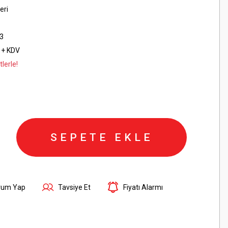
eri
3
 + KDV
lerle!
SEPETE EKLE
rum Yap
Tavsiye Et
Fiyatı Alarmı