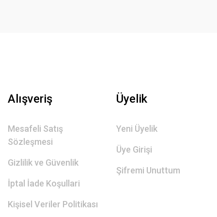
Alışveriş
Üyelik
Mesafeli Satış
Yeni Üyelik
Sözleşmesi
Üye Girişi
Gizlilik ve Güvenlik
Şifremi Unuttum
İptal İade Koşullari
Kişisel Veriler Politikası