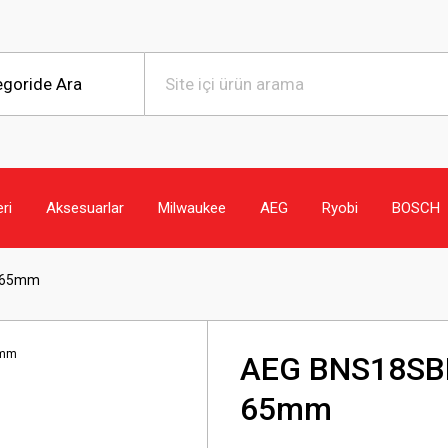
eri
Aksesuarlar
Milwaukee
AEG
Ryobi
BOSCH
e 65mm
AEG BNS18SBL
65mm