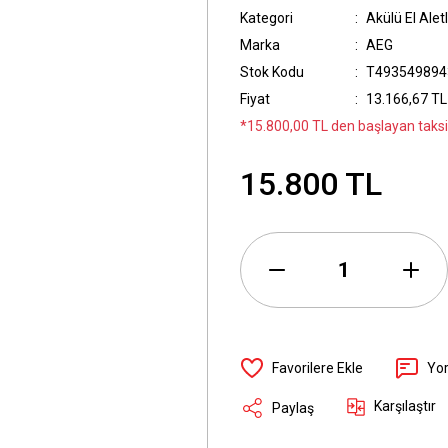
Kategori
Akülü El Aletl
Marka
AEG
Stok Kodu
T493549894
Fiyat
13.166,67 TL
*15.800,00 TL den başlayan taksit
15.800 TL
Yo
Karşılaştır
Paylaş