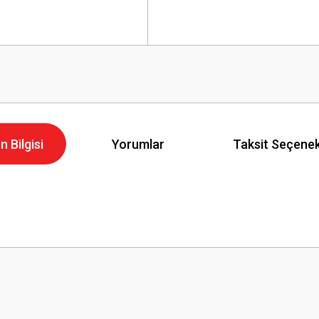
n Bilgisi
Yorumlar
Taksit Seçenek
Bu ürüne ilk yorumu siz yapın!
Yorum Yaz