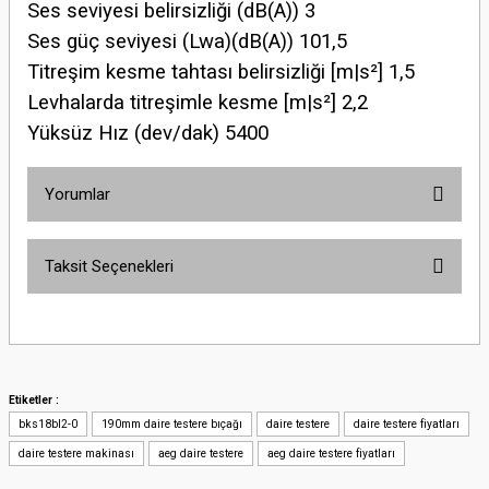
Ses seviyesi belirsizliği (dB(A)) 3
Ses güç seviyesi (Lwa)(dB(A)) 101,5
Titreşim kesme tahtası belirsizliği [m|s²] 1,5
Levhalarda titreşimle kesme [m|s²] 2,2
Yüksüz Hız (dev/dak) 5400
Yorumlar
Taksit Seçenekleri
Bu ürüne ilk yorumu siz yapın!
Yorum Yaz
Etiketler :
bks18bl2-0
190mm daire testere bıçağı
daire testere
daire testere fiyatları
daire testere makinası
aeg daire testere
aeg daire testere fiyatları