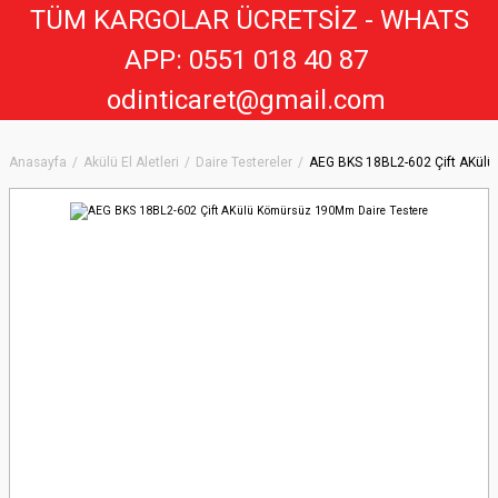
TÜM KARGOLAR ÜCRETSİZ - WHATS
APP: 0551 018 40 8
7
odinticaret@gmail.com
Anasayfa
Akülü El Aletleri
Daire Testereler
AEG BKS 18BL2-602 Çift AKül