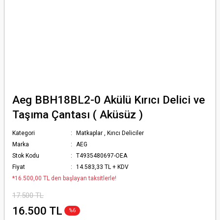
Aeg BBH18BL2-0 Akülü Kırıcı Delici ve
Taşıma Çantası ( Aküsüz )
Kategori
Matkaplar
,
Kırıcı Deliciler
Marka
AEG
Stok Kodu
T4935480697-OEA
Fiyat
14.583,33 TL + KDV
*16.500,00 TL den başlayan taksitlerle!
17.500 TL
16.500 TL
%6