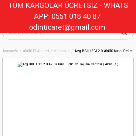
TÜM KARGOLAR ÜCRETSİZ - WHATS
APP: 0551 018 40 8
7
odinticaret@gmail.com
Anasayfa
Akülü El Aletleri
Matkaplar
Aeg BBH18BL2-0 Akülü Kırıcı Delici v